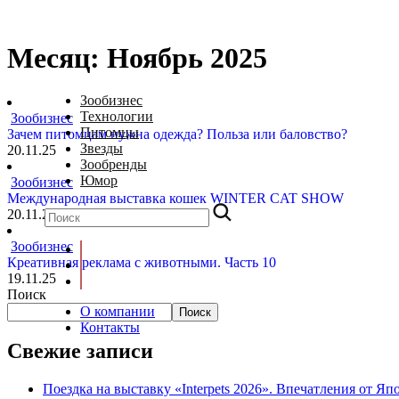
Месяц:
Ноябрь 2025
Зообизнес
Технологии
Зообизнес
Питомцы
Зачем питомцам нужна одежда? Польза или баловство?
Звезды
20.11.25
Зообренды
Юмор
Зообизнес
Международная выставка кошек WINTER CAT SHOW
20.11.25
Зообизнес
Креативная реклама с животными. Часть 10
19.11.25
Поиск
О компании
Поиск
Контакты
Свежие записи
Поездка на выставку «Interpets 2026». Впечатления от Яп