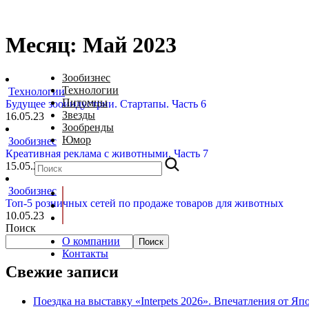
Месяц:
Май 2023
Зообизнес
Технологии
Технологии
Питомцы
Будущее зооиндустрии. Стартапы. Часть 6
Звезды
16.05.23
Зообренды
Юмор
Зообизнес
Креативная реклама с животными. Часть 7
15.05.23
Зообизнес
Топ-5 розничных сетей по продаже товаров для животных
10.05.23
Поиск
О компании
Поиск
Контакты
Свежие записи
Поездка на выставку «Interpets 2026». Впечатления от Яп