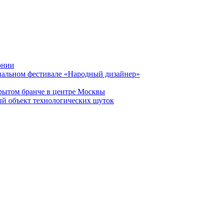
онии
нальном фестивале «Народный дизайнер»
рытом бранче в центре Москвы
ый объект технологических шуток