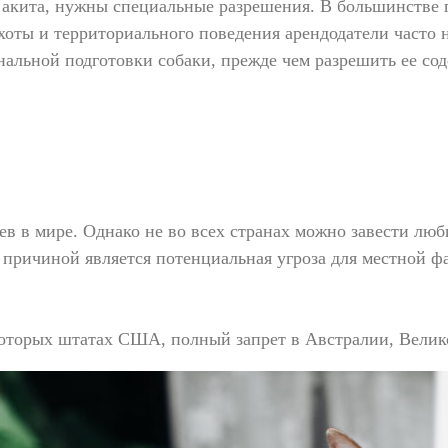
к акита, нужны специальные разрешения. В большинстве
хоты и территориального поведения арендодатели часто н
нальной подготовки собаки, прежде чем разрешить ее со
в мире. Однако не во всех странах можно завести люби
причиной является потенциальная угроза для местной фа
екоторых штатах США, полный запрет в Австралии, Вели