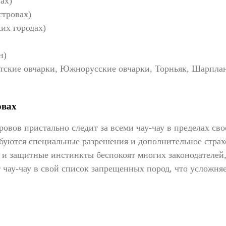
ах)
стровах)
их городах)
н)
атские овчарки, Южнорусские овчарки, Торньяк, Шарпла
овах
овов пристально следит за всеми чау-чау в пределах св
уются специальные разрешения и дополнительное страхо
 и защитные инстинкты беспокоят многих законодателей
чау-чау в свой список запрещенных пород, что усложня