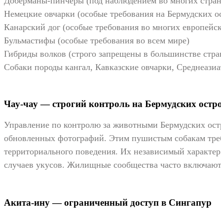
Доберманы-пинчеры (под наблюдением во многих стран
Немецкие овчарки (особые требования на Бермудских о
Канарский дог (особые требования во многих европейск
Бульмастифы (особые требования во всем мире)
Гибриды волков (строго запрещены в большинстве стра
Собаки породы кангал, Кавказские овчарки, Среднеази
Чау-чау — строгий контроль на Бермудских остр
Управление по контролю за животными Бермудских остр
обновленных фотографий. Этим пушистым собакам треб
территориального поведения. Их независимый характер
случаев укусов. Жилищные сообщества часто включают 
Акита-ину — ограниченный доступ в Сингапур