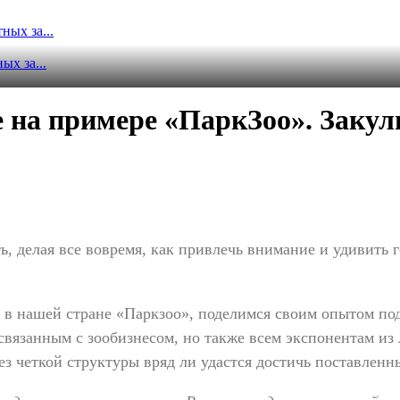
ых за...
х за...
е на примере «ПаркЗоо». Зак
ить, делая все вовремя, как привлечь внимание и удивит
 в нашей стране «Паркзоо», поделимся своим опытом по
, связанным с зообизнесом, но также всем экспонентам из
ез четкой структуры вряд ли удастся достичь поставленн