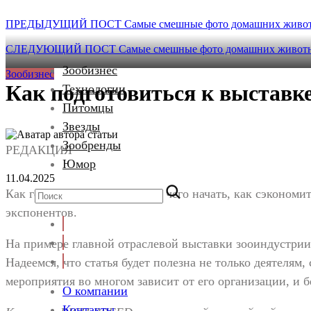
ПРЕДЫДУЩИЙ ПОСТ
Самые смешные фото домашних животн
СЛЕДУЮЩИЙ ПОСТ
Самые смешные фото домашних животны
Зообизнес
Зообизнес
Как подготовиться к выставк
Технологии
Питомцы
Звезды
Зообренды
РЕДАКЦИЯ
Юмор
11.04.2025
Как готовиться к выставке, с чего начать, как сэконом
экспонентов.
На примере главной отраслевой выставки зооиндустрии
Надеемся, что статья будет полезна не только деятелям
мероприятия во многом зависит от его организации, и б
О компании
Контакты