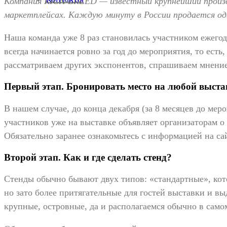
Компания RICH BREED — известный крупнейший производ
маркетплейсах. Каждую минуту в России продается од
Наша команда уже 8 раз становилась участником ежегод
всегда начинается ровно за год до мероприятия, то ес
рассматриваем других экспонентов, спрашиваем мнение
Первый этап. Бронировать место на любой выстав
В нашем случае, до конца декабря (за 8 месяцев до ме
участников уже на выставке объявляет организаторам о
Обязательно заранее ознакомьтесь с информацией на са
Второй этап. Как и где сделать стенд?
Стенды обычно бывают двух типов: «стандартные», кот
но зато более притягательные для гостей выставки и в
крупные, островные, да и располагаемся обычно в самом