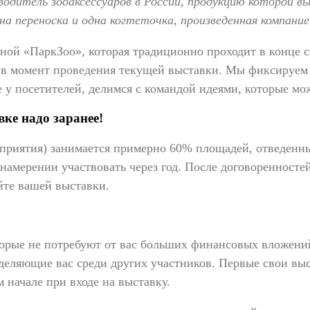
итель зооаксессуаров в России, продукцию которой вы, 
на переноска и одна когтеточка, произведенная компан
ной «ПаркЗоо», которая традиционно проходит в конце с
ть, в момент проведения текущей выставки. Мы фиксируе
 у посетителей, делимся с командой идеями, которые мо
ке надо заранее!
роприятия) занимается примерно 60% площадей, отведенн
 намерении участвовать через год. После договоренносте
йте вашей выставки.
орые не потребуют от вас больших финансовых вложений
ыделяющие вас среди других участников. Первые свои вы
 начале при входе на выставку.