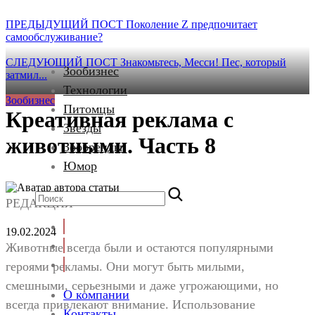
ПРЕДЫДУЩИЙ ПОСТ
Поколение Z предпочитает
самообслуживание?
СЛЕДУЮЩИЙ ПОСТ
Знакомьтесь, Месси! Пес, который
Зообизнес
затмил...
Технологии
Зообизнес
Питомцы
Креативная реклама с
Звезды
животными. Часть 8
Зообренды
Юмор
РЕДАКЦИЯ
19.02.2024
Животные всегда были и остаются популярными
героями рекламы. Они могут быть милыми,
смешными, серьезными и даже угрожающими, но
О компании
всегда привлекают внимание. Использование
Контакты