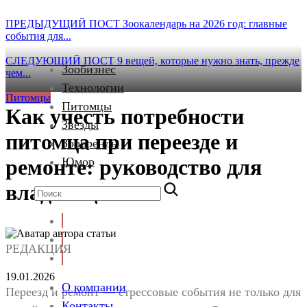
ПРЕДЫДУЩИЙ ПОСТ
Зоокалендарь на 2026 год: главные
события для...
СЛЕДУЮЩИЙ ПОСТ
9 вещей, которые нужно знать, прежде
Зообизнес
чем...
Технологии
Питомцы
Питомцы
Как учесть потребности
Звезды
питомца при переезде и
Зообренды
ремонте: руководство для
Юмор
владельцев
РЕДАКЦИЯ
19.01.2026
О компании
Переезд и ремонт — стрессовые события не только для
Контакты